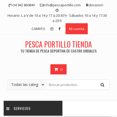
Saltar
+34 942 860840
info@pescaportillo.com
Ubicacion
contenido
Horario: L a V de 10 a 14 y 17 a 20:30 h · Sábados 10 a 14 y 17:30
a 20 h
CARRITO
Mi cuenta
PESCA PORTILLO TIENDA
TU TIENDA DE PESCA DEPORTIVA DE CASTRO URDIALES
0
SERVICIOS