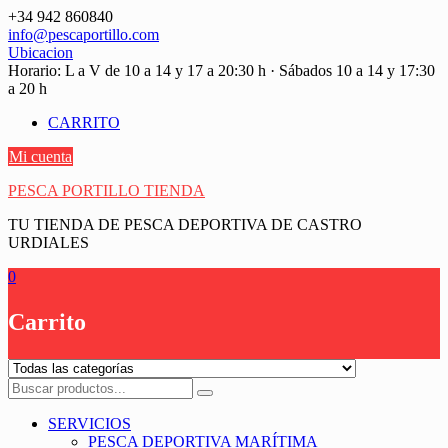
Saltar
+34 942 860840
contenido
info@pescaportillo.com
Ubicacion
Horario: L a V de 10 a 14 y 17 a 20:30 h · Sábados 10 a 14 y 17:30
a 20 h
CARRITO
Mi cuenta
PESCA PORTILLO TIENDA
TU TIENDA DE PESCA DEPORTIVA DE CASTRO
URDIALES
0
Carrito
SERVICIOS
PESCA DEPORTIVA MARÍTIMA