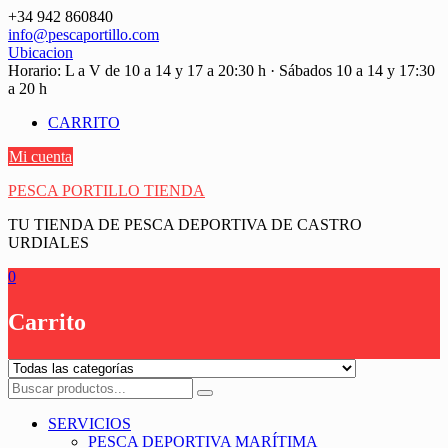
Saltar
+34 942 860840
contenido
info@pescaportillo.com
Ubicacion
Horario: L a V de 10 a 14 y 17 a 20:30 h · Sábados 10 a 14 y 17:30
a 20 h
CARRITO
Mi cuenta
PESCA PORTILLO TIENDA
TU TIENDA DE PESCA DEPORTIVA DE CASTRO
URDIALES
0
Carrito
SERVICIOS
PESCA DEPORTIVA MARÍTIMA