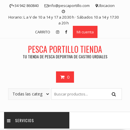
Saltar
+34 942 860840
info@pescaportillo.com
Ubicacion
contenido
Horario: L a V de 10 a 14 y 17 a 20:30 h · Sábados 10 a 14 y 17:30
a 20 h
CARRITO
Mi cuenta
PESCA PORTILLO TIENDA
TU TIENDA DE PESCA DEPORTIVA DE CASTRO URDIALES
0
SERVICIOS