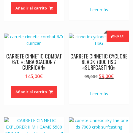
Añadir al carrito
Leer más
¡OFERTA!
CARRETE CINNETIC COMBAT
CARRETE CINNETIC CYCLONE
6/0 «EMBARCACIÓN /
BLACK 7000 HSG
CURRICAN»
«SURFCASTING»
El
El
145,00
€
59,00
€
99,00
€
precio
precio
original
actual
Añadir al carrito
Leer más
era:
es:
99,00€.
59,00€.