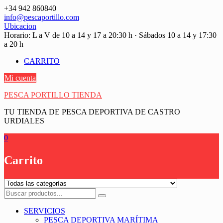
Saltar
+34 942 860840
contenido
info@pescaportillo.com
Ubicacion
Horario: L a V de 10 a 14 y 17 a 20:30 h · Sábados 10 a 14 y 17:30
a 20 h
CARRITO
Mi cuenta
PESCA PORTILLO TIENDA
TU TIENDA DE PESCA DEPORTIVA DE CASTRO
URDIALES
0
Carrito
SERVICIOS
PESCA DEPORTIVA MARÍTIMA