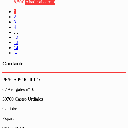
8,50
€
Añadir al carrito
1
2
3
4
…
12
13
14
→
Contacto
PESCA PORTILLO
C/ Ardigales nº16
39700 Castro Urdiales
Cantabria
España