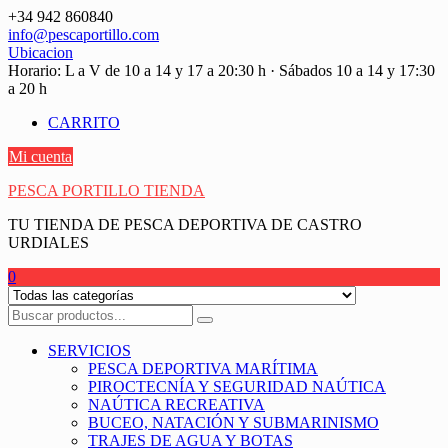
Saltar
+34 942 860840
contenido
info@pescaportillo.com
Ubicacion
Horario: L a V de 10 a 14 y 17 a 20:30 h · Sábados 10 a 14 y 17:30
a 20 h
CARRITO
Mi cuenta
PESCA PORTILLO TIENDA
TU TIENDA DE PESCA DEPORTIVA DE CASTRO
URDIALES
0
SERVICIOS
PESCA DEPORTIVA MARÍTIMA
PIROCTECNÍA Y SEGURIDAD NAÚTICA
NAÚTICA RECREATIVA
BUCEO, NATACIÓN Y SUBMARINISMO
TRAJES DE AGUA Y BOTAS