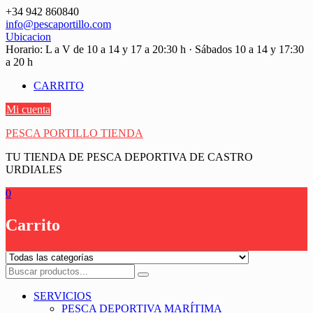
Saltar
+34 942 860840
contenido
info@pescaportillo.com
Ubicacion
Horario: L a V de 10 a 14 y 17 a 20:30 h · Sábados 10 a 14 y 17:30
a 20 h
CARRITO
Mi cuenta
PESCA PORTILLO TIENDA
TU TIENDA DE PESCA DEPORTIVA DE CASTRO
URDIALES
0
Carrito
SERVICIOS
PESCA DEPORTIVA MARÍTIMA