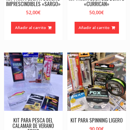
IMPRESCINDIBLES «SARGO»
«CURRICAN»
52,00
€
50,00
€
Añadir al carrito
Añadir al carrito
KIT PARA PESCA DEL
KIT PARA SPINNING LIGERO
CALAMAR DE VERANO
90,00
€