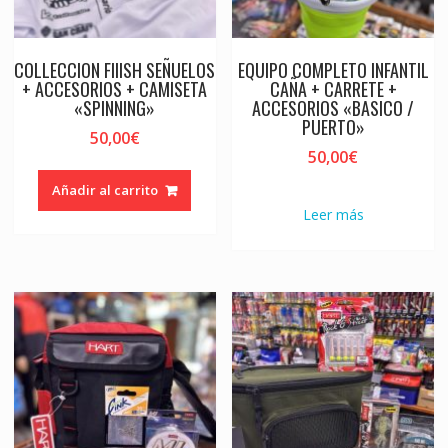
COLLECCION FIIISH SEÑUELOS
EQUIPO COMPLETO INFANTIL
+ ACCESORIOS + CAMISETA
CAÑA + CARRETE +
«SPINNING»
ACCESORIOS «BASICO /
PUERTO»
50,00
€
50,00
€
Añadir al carrito
Leer más