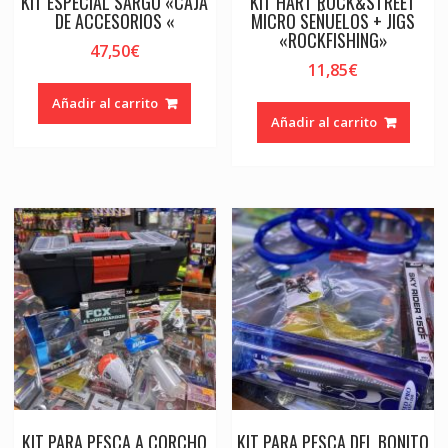
KIT ESPECIAL SARGO «CAJA
KIT HART ROCK&STREET
DE ACCESORIOS «
MICRO SEÑUELOS + JIGS
«ROCKFISHING»
47,50
€
11,85
€
Añadir al carrito
Añadir al carrito
KIT PARA PESCA A CORCHO
KIT PARA PESCA DEL BONITO