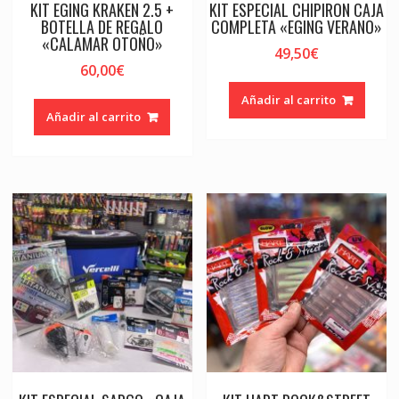
KIT EGING KRAKEN 2.5 +
KIT ESPECIAL CHIPIRON CAJA
BOTELLA DE REGALO
COMPLETA «EGING VERANO»
«CALAMAR OTOÑO»
49,50
€
60,00
€
Añadir al carrito
Añadir al carrito