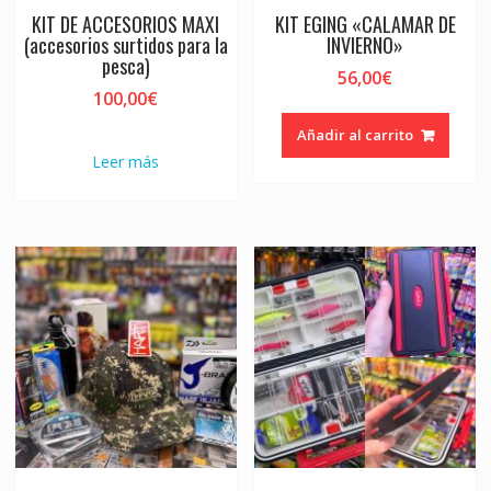
KIT DE ACCESORIOS MAXI
KIT EGING «CALAMAR DE
(accesorios surtidos para la
INVIERNO»
pesca)
56,00
€
100,00
€
Añadir al carrito
Leer más