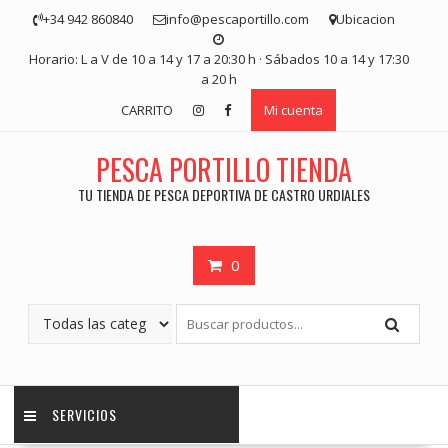
Saltar
+34 942 860840
info@pescaportillo.com
Ubicacion
contenido
Horario: L a V de 10 a 14 y 17 a 20:30 h · Sábados 10 a 14 y 17:30
a 20 h
CARRITO
Mi cuenta
PESCA PORTILLO TIENDA
TU TIENDA DE PESCA DEPORTIVA DE CASTRO URDIALES
0
SERVICIOS