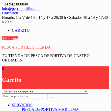
Saltar
+34 942 860840
contenido
info@pescaportillo.com
Ubicacion
Horario: L a V de 10 a 14 y 17 a 20:30 h · Sábados 10 a 14 y 17:30
a 20 h
CARRITO
Mi cuenta
PESCA PORTILLO TIENDA
TU TIENDA DE PESCA DEPORTIVA DE CASTRO
URDIALES
0
Carrito
SERVICIOS
PESCA DEPORTIVA MARÍTIMA