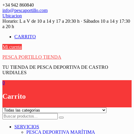
Saltar
+34 942 860840
contenido
info@pescaportillo.com
Ubicacion
Horario: L a V de 10 a 14 y 17 a 20:30 h · Sábados 10 a 14 y 17:30
a 20 h
CARRITO
Mi cuenta
PESCA PORTILLO TIENDA
TU TIENDA DE PESCA DEPORTIVA DE CASTRO
URDIALES
0
Carrito
SERVICIOS
PESCA DEPORTIVA MARÍTIMA