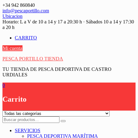
Saltar
+34 942 860840
contenido
info@pescaportillo.com
Ubicacion
Horario: L a V de 10 a 14 y 17 a 20:30 h · Sábados 10 a 14 y 17:30
a 20 h
CARRITO
Mi cuenta
PESCA PORTILLO TIENDA
TU TIENDA DE PESCA DEPORTIVA DE CASTRO
URDIALES
0
Carrito
SERVICIOS
PESCA DEPORTIVA MARÍTIMA