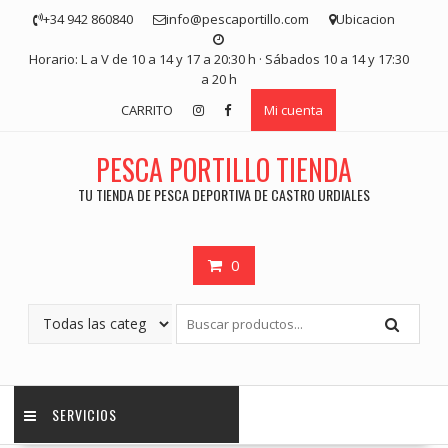
Saltar
+34 942 860840
info@pescaportillo.com
Ubicacion
contenido
Horario: L a V de 10 a 14 y 17 a 20:30 h · Sábados 10 a 14 y 17:30
a 20 h
CARRITO
Mi cuenta
PESCA PORTILLO TIENDA
TU TIENDA DE PESCA DEPORTIVA DE CASTRO URDIALES
0
SERVICIOS