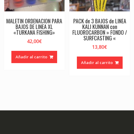
MALETIN ORDENACION PARA
PACK de 3 BAJOS de LINEA
BAJOS DE LINEA XL
KALI KUNNAN con
«TURKANA FISHING»
FLUOROCARBON » FONDO /
SURFCASTING «
42,00
€
13,80
€
Añadir al carrito
Añadir al carrito