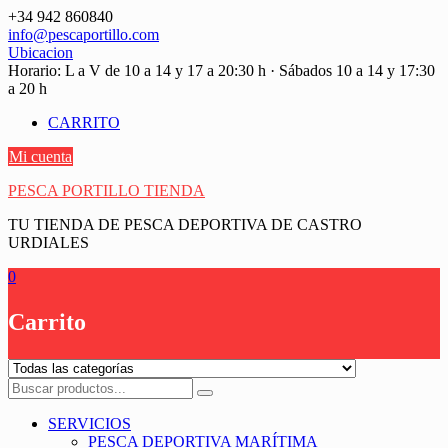
Saltar
+34 942 860840
contenido
info@pescaportillo.com
Ubicacion
Horario: L a V de 10 a 14 y 17 a 20:30 h · Sábados 10 a 14 y 17:30
a 20 h
CARRITO
Mi cuenta
PESCA PORTILLO TIENDA
TU TIENDA DE PESCA DEPORTIVA DE CASTRO
URDIALES
0
Carrito
SERVICIOS
PESCA DEPORTIVA MARÍTIMA