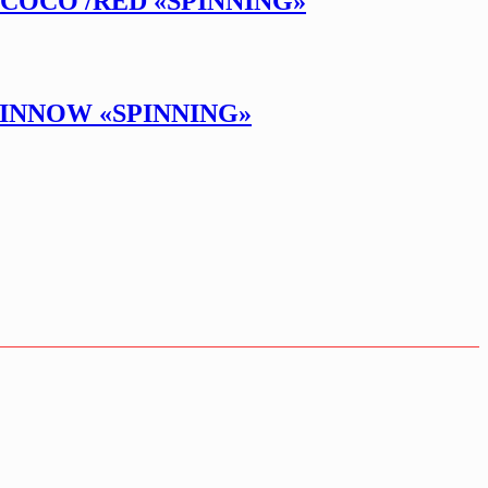
 COCO /RED «SPINNING»
MINNOW «SPINNING»