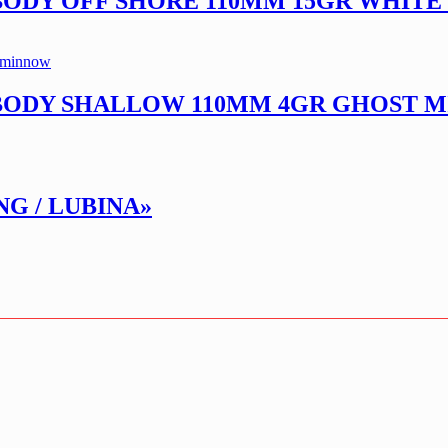
 BODY OFF SHORE 110MM 15GR WHITE
+ BODY SHALLOW 110MM 4GR GHOST 
NG / LUBINA»