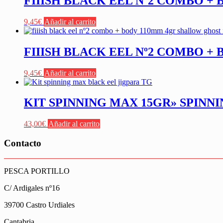
FIIISH BLACK EEL Nº2 COMBO +
9,45
€
Añadir al carrito
FIIISH BLACK EEL Nº2 COMBO 
9,45
€
Añadir al carrito
KIT SPINNING MAX 15GR» SPINNI
43,00
€
Añadir al carrito
Contacto
PESCA PORTILLO
C/ Ardigales nº16
39700 Castro Urdiales
Cantabria