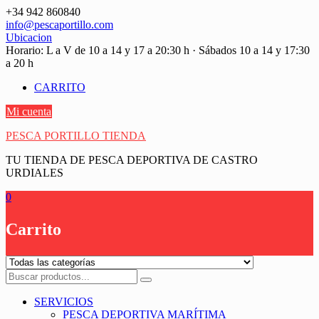
Saltar
+34 942 860840
contenido
info@pescaportillo.com
Ubicacion
Horario: L a V de 10 a 14 y 17 a 20:30 h · Sábados 10 a 14 y 17:30
a 20 h
CARRITO
Mi cuenta
PESCA PORTILLO TIENDA
TU TIENDA DE PESCA DEPORTIVA DE CASTRO
URDIALES
0
Carrito
SERVICIOS
PESCA DEPORTIVA MARÍTIMA