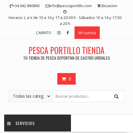
Saltar
+34 942 860840
info@pescaportillo.com
Ubicacion
contenido
Horario: L a V de 10 a 14 y 17 a 20:30 h · Sábados 10 a 14 y 17:30
a 20 h
CARRITO
Mi cuenta
PESCA PORTILLO TIENDA
TU TIENDA DE PESCA DEPORTIVA DE CASTRO URDIALES
0
SERVICIOS