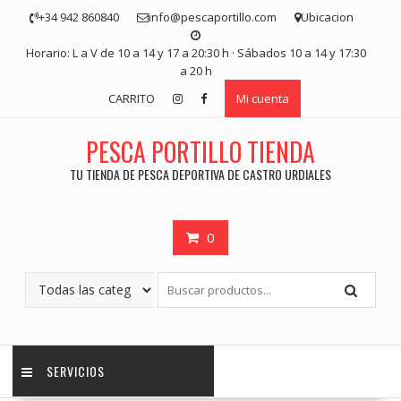
Saltar
+34 942 860840
info@pescaportillo.com
Ubicacion
contenido
Horario: L a V de 10 a 14 y 17 a 20:30 h · Sábados 10 a 14 y 17:30
a 20 h
CARRITO
Mi cuenta
PESCA PORTILLO TIENDA
TU TIENDA DE PESCA DEPORTIVA DE CASTRO URDIALES
0
SERVICIOS