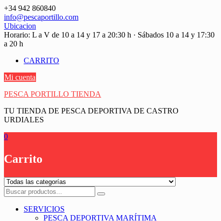
Saltar
+34 942 860840
contenido
info@pescaportillo.com
Ubicacion
Horario: L a V de 10 a 14 y 17 a 20:30 h · Sábados 10 a 14 y 17:30
a 20 h
CARRITO
Mi cuenta
PESCA PORTILLO TIENDA
TU TIENDA DE PESCA DEPORTIVA DE CASTRO
URDIALES
0
Carrito
SERVICIOS
PESCA DEPORTIVA MARÍTIMA