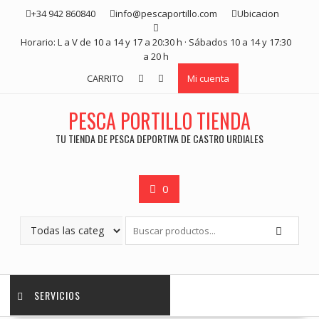
Saltar
+34 942 860840
info@pescaportillo.com
Ubicacion
contenido
Horario: L a V de 10 a 14 y 17 a 20:30 h · Sábados 10 a 14 y 17:30
a 20 h
CARRITO
Mi cuenta
PESCA PORTILLO TIENDA
TU TIENDA DE PESCA DEPORTIVA DE CASTRO URDIALES
0
SERVICIOS