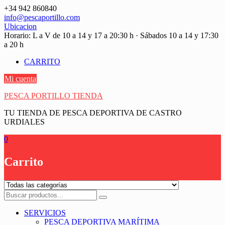
Saltar
+34 942 860840
contenido
info@pescaportillo.com
Ubicacion
Horario: L a V de 10 a 14 y 17 a 20:30 h · Sábados 10 a 14 y 17:30
a 20 h
CARRITO
Mi cuenta
PESCA PORTILLO TIENDA
TU TIENDA DE PESCA DEPORTIVA DE CASTRO
URDIALES
0
Carrito
SERVICIOS
PESCA DEPORTIVA MARÍTIMA