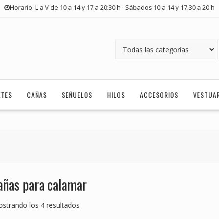
Horario: L a V de 10 a 14 y 17 a 20:30 h · Sábados 10 a 14 y 17:30 a 20 h
ETES
CAÑAS
SEÑUELOS
HILOS
ACCESORIOS
VESTUA
añas para calamar
strando los 4 resultados