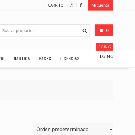
CARRITO
Mi cuenta
0
EGING
EGING
RIO
NAUTICA
PACKS
LICENCIAS