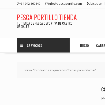
Saltar
+34 942 860840
info@pescaportillo.com
Ubicacion
contenido
PESCA PORTILLO TIENDA
TU TIENDA DE PESCA DEPORTIVA DE CASTRO
URDIALES
SERVICIOS
INICIO
CARR
Inicio
/ Productos etiquetados “cañas para calamar”
c
Mo