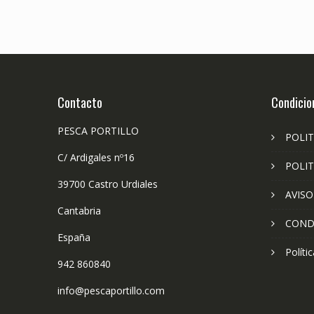
Contacto
Condicio
PESCA PORTILLO
POLIT
C/ Ardigales nº16
POLIT
39700 Castro Urdiales
AVISO
Cantabria
COND
España
Políti
942 860840
info@pescaportillo.com