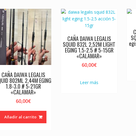
C
SQ
CAÑA DAIWA LEGALIS
eg
SQUID 832L 2,52M LIGHT
EGING 1.5-2.5 # 5-15GR
«CALAMAR»
60,00
€
CAÑA DAIWA LEGALIS
QUID 802ML 2,44M EGING
Leer más
1.8-3.0 # 5-21GR
«CALAMAR»
60,00
€
Añadir al carrito