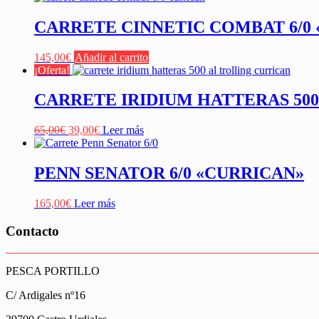
CARRETE CINNETIC COMBAT 6/0
145,00
€
Añadir al carrito
¡Oferta!
CARRETE IRIDIUM HATTERAS 500
El
El
65,00
€
39,00
€
Leer más
precio
precio
original
actual
era:
es:
PENN SENATOR 6/0 «CURRICAN»
65,00€.
39,00€.
165,00
€
Leer más
Contacto
PESCA PORTILLO
C/ Ardigales nº16