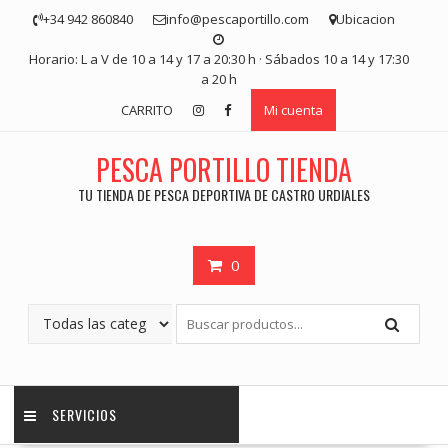
Saltar
+34 942 860840
info@pescaportillo.com
Ubicacion
contenido
Horario: L a V de 10 a 14 y 17 a 20:30 h · Sábados 10 a 14 y 17:30
a 20 h
CARRITO
Mi cuenta
PESCA PORTILLO TIENDA
TU TIENDA DE PESCA DEPORTIVA DE CASTRO URDIALES
0
SERVICIOS