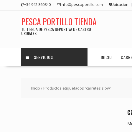
Saltar
+34 942 860840
info@pescaportillo.com
Ubicacion
contenido
PESCA PORTILLO TIENDA
TU TIENDA DE PESCA DEPORTIVA DE CASTRO
URDIALES
SERVICIOS
INICIO
CARR
Inicio
/ Productos etiquetados “carretes slow”
c
Mo