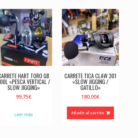
CARRETE HART TORO GB
CARRETE TICA CLAW 301
00L «PESCA VERTICAL /
«SLOW JIGGING /
SLOW JIGGING»
GATILLO»
99,75
€
180,00
€
Añadir al carrito
Leer más