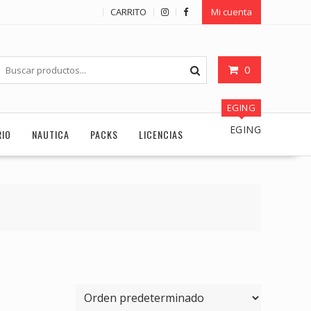
CARRITO
Mi cuenta
0
EGING
EGING
RIO
NAUTICA
PACKS
LICENCIAS