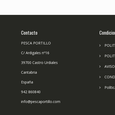
Contacto
Condicio
PESCA PORTILLO
POLIT
C/ Ardigales nº16
POLIT
39700 Castro Urdiales
AVISO
Cantabria
COND
España
Políti
942 860840
info@pescaportillo.com