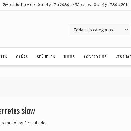
Horario: L a V de 10 a 14 y 17 a 20:30 h · Sábados 10 a 14 y 17:30 a 20 h
ETES
CAÑAS
SEÑUELOS
HILOS
ACCESORIOS
VESTUA
arretes slow
strando los 2 resultados