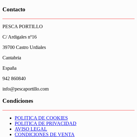
precio
precio
original
actual
Contacto
era:
es:
120,00€.
72,00€.
PESCA PORTILLO
C/ Ardigales nº16
39700 Castro Urdiales
Cantabria
España
942 860840
info@pescaportillo.com
Condiciones
POLITICA DE COOKIES
POLITICA DE PRIVACIDAD
AVISO LEGAL
CONDICIONES DE VENTA