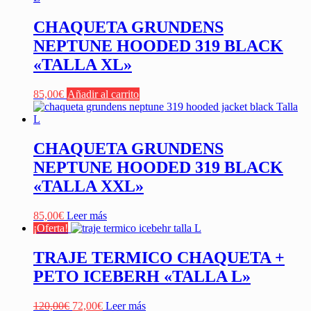
CHAQUETA GRUNDENS
NEPTUNE HOODED 319 BLACK
«TALLA XL»
85,00
€
Añadir al carrito
CHAQUETA GRUNDENS
NEPTUNE HOODED 319 BLACK
«TALLA XXL»
85,00
€
Leer más
¡Oferta!
TRAJE TERMICO CHAQUETA +
PETO ICEBERH «TALLA L»
El
El
120,00
€
72,00
€
Leer más