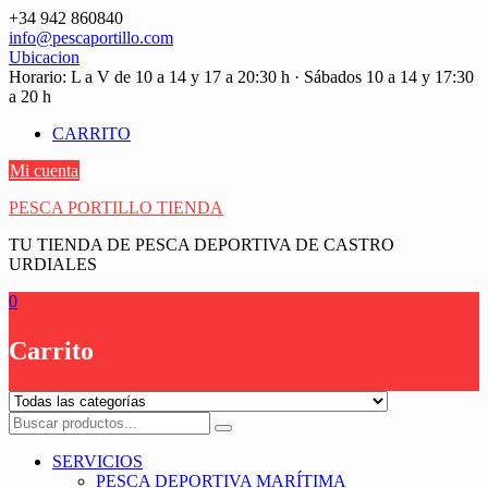
Saltar
+34 942 860840
contenido
info@pescaportillo.com
Ubicacion
Horario: L a V de 10 a 14 y 17 a 20:30 h · Sábados 10 a 14 y 17:30
a 20 h
CARRITO
Mi cuenta
PESCA PORTILLO TIENDA
TU TIENDA DE PESCA DEPORTIVA DE CASTRO
URDIALES
0
Carrito
SERVICIOS
PESCA DEPORTIVA MARÍTIMA