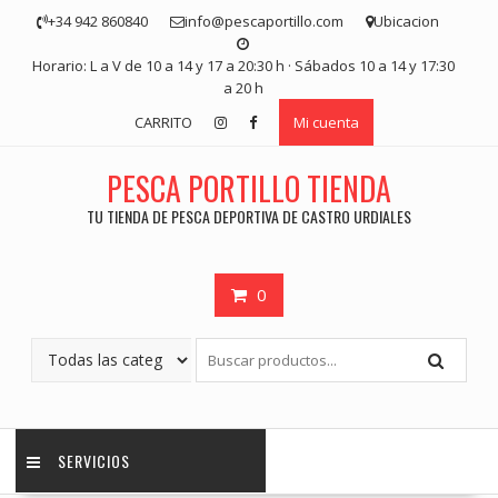
Saltar
+34 942 860840
info@pescaportillo.com
Ubicacion
contenido
Horario: L a V de 10 a 14 y 17 a 20:30 h · Sábados 10 a 14 y 17:30
a 20 h
CARRITO
Mi cuenta
PESCA PORTILLO TIENDA
TU TIENDA DE PESCA DEPORTIVA DE CASTRO URDIALES
0
SERVICIOS