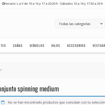
Horario: L a V de 10 a 14 y 17 a 20:30 h · Sábados 10 a 14 y 17:30 a 20 h
ETES
CAÑAS
SEÑUELOS
HILOS
ACCESORIOS
VESTUA
m”
onjunto spinning medium
No se han encontrado productos que coincidan con tu selección