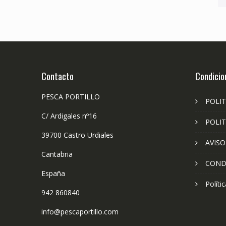
Contacto
Condicio
PESCA PORTILLO
POLIT
C/ Ardigales nº16
POLIT
39700 Castro Urdiales
AVISO
Cantabria
COND
España
Políti
942 860840
info@pescaportillo.com