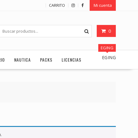
CARRITO
Mi cuenta
0
EGING
EGING
RIO
NAUTICA
PACKS
LICENCIAS
.