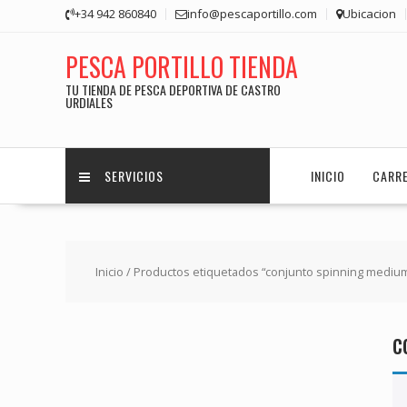
Saltar
+34 942 860840
info@pescaportillo.com
Ubicacion
contenido
PESCA PORTILLO TIENDA
TU TIENDA DE PESCA DEPORTIVA DE CASTRO
URDIALES
SERVICIOS
INICIO
CARR
Inicio
/ Productos etiquetados “conjunto spinning mediu
c