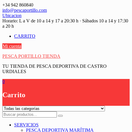
Saltar
+34 942 860840
contenido
info@pescaportillo.com
Ubicacion
Horario: L a V de 10 a 14 y 17 a 20:30 h · Sábados 10 a 14 y 17:30
a 20 h
CARRITO
Mi cuenta
PESCA PORTILLO TIENDA
TU TIENDA DE PESCA DEPORTIVA DE CASTRO
URDIALES
0
Carrito
SERVICIOS
PESCA DEPORTIVA MARÍTIMA