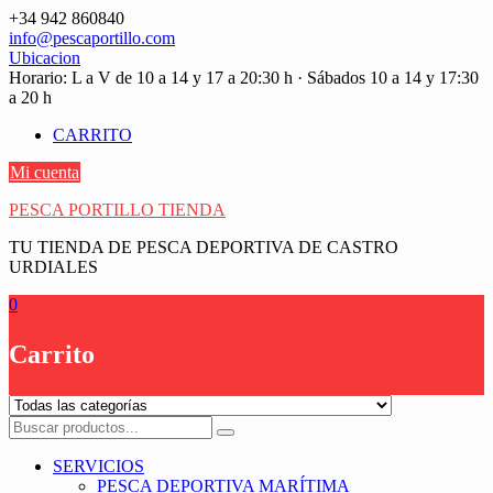
Saltar
+34 942 860840
contenido
info@pescaportillo.com
Ubicacion
Horario: L a V de 10 a 14 y 17 a 20:30 h · Sábados 10 a 14 y 17:30
a 20 h
CARRITO
Mi cuenta
PESCA PORTILLO TIENDA
TU TIENDA DE PESCA DEPORTIVA DE CASTRO
URDIALES
0
Carrito
SERVICIOS
PESCA DEPORTIVA MARÍTIMA