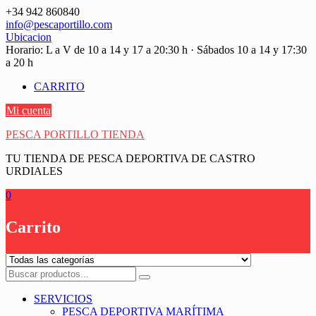
Saltar
+34 942 860840
contenido
info@pescaportillo.com
Ubicacion
Horario: L a V de 10 a 14 y 17 a 20:30 h · Sábados 10 a 14 y 17:30
a 20 h
CARRITO
Mi cuenta
PESCA PORTILLO TIENDA
TU TIENDA DE PESCA DEPORTIVA DE CASTRO
URDIALES
0
Carrito
SERVICIOS
PESCA DEPORTIVA MARÍTIMA