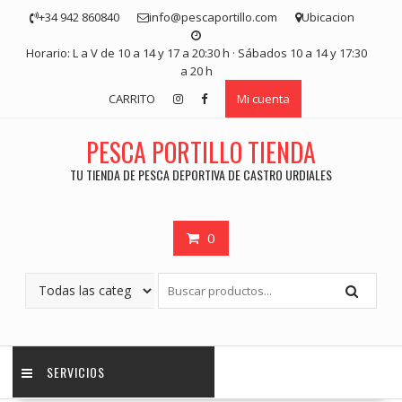
Saltar
+34 942 860840
info@pescaportillo.com
Ubicacion
contenido
Horario: L a V de 10 a 14 y 17 a 20:30 h · Sábados 10 a 14 y 17:30
a 20 h
CARRITO
Mi cuenta
PESCA PORTILLO TIENDA
TU TIENDA DE PESCA DEPORTIVA DE CASTRO URDIALES
0
SERVICIOS