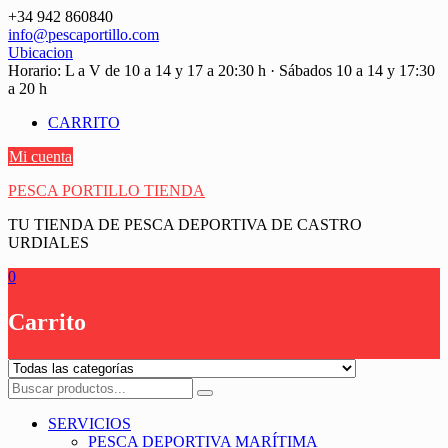
Saltar
+34 942 860840
contenido
info@pescaportillo.com
Ubicacion
Horario: L a V de 10 a 14 y 17 a 20:30 h · Sábados 10 a 14 y 17:30
a 20 h
CARRITO
Mi cuenta
PESCA PORTILLO TIENDA
TU TIENDA DE PESCA DEPORTIVA DE CASTRO
URDIALES
0
Carrito
SERVICIOS
PESCA DEPORTIVA MARÍTIMA