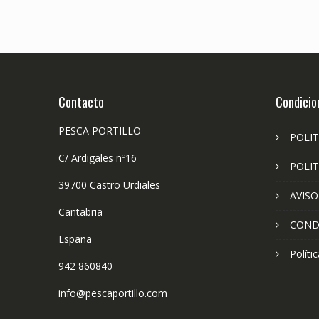
Contacto
Condicio
PESCA PORTILLO
POLIT
C/ Ardigales nº16
POLIT
39700 Castro Urdiales
AVISO
Cantabria
COND
España
Políti
942 860840
info@pescaportillo.com