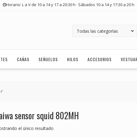
Horario: L a V de 10 a 14 y 17 a 20:30 h · Sábados 10 a 14 y 17:30 a 20 h
ETES
CAÑAS
SEÑUELOS
HILOS
ACCESORIOS
VESTUA
H”
aiwa sensor squid 802MH
strando el único resultado