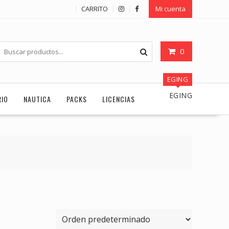
CARRITO
Mi cuenta
0
EGING
EGING
RIO
NAUTICA
PACKS
LICENCIAS