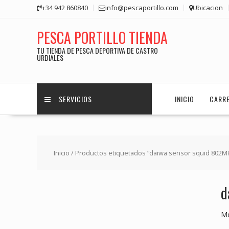
Saltar
+34 942 860840
info@pescaportillo.com
Ubicacion
contenido
PESCA PORTILLO TIENDA
TU TIENDA DE PESCA DEPORTIVA DE CASTRO
URDIALES
SERVICIOS
INICIO
CARR
Inicio
/ Productos etiquetados “daiwa sensor squid 802M
d
Mo