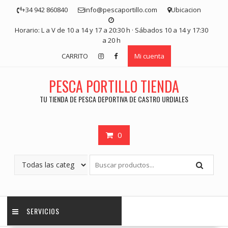
Saltar
+34 942 860840
info@pescaportillo.com
Ubicacion
contenido
Horario: L a V de 10 a 14 y 17 a 20:30 h · Sábados 10 a 14 y 17:30
a 20 h
CARRITO
Mi cuenta
PESCA PORTILLO TIENDA
TU TIENDA DE PESCA DEPORTIVA DE CASTRO URDIALES
0
SERVICIOS