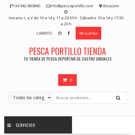
Saltar
+34 942 860840
info@pescaportillo.com
Ubicacion
contenido
Horario: L a V de 10 a 14 y 17 a 20:30 h · Sábados 10 a 14 y 17:30
a 20 h
CARRITO
Mi cuenta
PESCA PORTILLO TIENDA
TU TIENDA DE PESCA DEPORTIVA DE CASTRO URDIALES
0
SERVICIOS