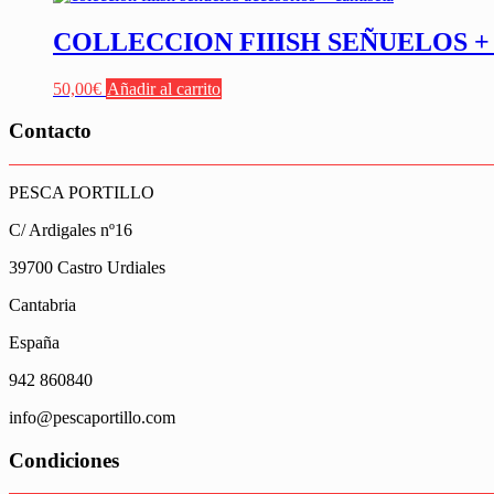
COLLECCION FIIISH SEÑUELOS +
50,00
€
Añadir al carrito
Contacto
PESCA PORTILLO
C/ Ardigales nº16
39700 Castro Urdiales
Cantabria
España
942 860840
info@pescaportillo.com
Condiciones