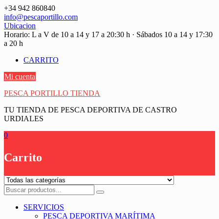
Saltar
+34 942 860840
contenido
info@pescaportillo.com
Ubicacion
Horario: L a V de 10 a 14 y 17 a 20:30 h · Sábados 10 a 14 y 17:30
a 20 h
CARRITO
Mi cuenta
PESCA PORTILLO TIENDA
TU TIENDA DE PESCA DEPORTIVA DE CASTRO
URDIALES
0
Carrito
SERVICIOS
PESCA DEPORTIVA MARÍTIMA