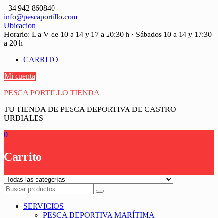
Saltar
+34 942 860840
contenido
info@pescaportillo.com
Ubicacion
Horario: L a V de 10 a 14 y 17 a 20:30 h · Sábados 10 a 14 y 17:30
a 20 h
CARRITO
Mi cuenta
PESCA PORTILLO TIENDA
TU TIENDA DE PESCA DEPORTIVA DE CASTRO
URDIALES
0
Carrito
SERVICIOS
PESCA DEPORTIVA MARÍTIMA