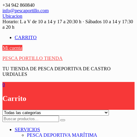
Saltar
+34 942 860840
contenido
info@pescaportillo.com
Ubicacion
Horario: L a V de 10 a 14 y 17 a 20:30 h · Sábados 10 a 14 y 17:30
a 20 h
CARRITO
Mi cuenta
PESCA PORTILLO TIENDA
TU TIENDA DE PESCA DEPORTIVA DE CASTRO
URDIALES
0
Carrito
SERVICIOS
PESCA DEPORTIVA MARÍTIMA