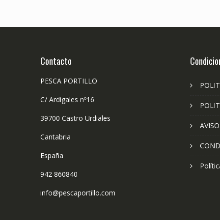
Contacto
Condicio
PESCA PORTILLO
POLIT
C/ Ardigales nº16
POLIT
39700 Castro Urdiales
AVISO
Cantabria
COND
España
Políti
942 860840
info@pescaportillo.com