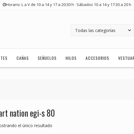
Horario: L a V de 10 a 14 y 17 a 20:30 h · Sábados 10 a 14 y 17:30 a 20 h
ETES
CAÑAS
SEÑUELOS
HILOS
ACCESORIOS
VESTUA
art nation egi-s 80
strando el único resultado