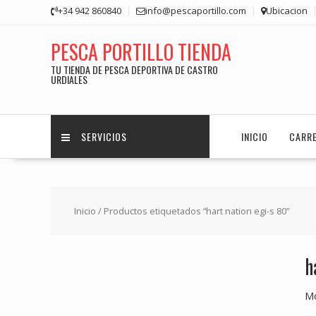
Saltar
+34 942 860840
info@pescaportillo.com
Ubicacion
contenido
PESCA PORTILLO TIENDA
TU TIENDA DE PESCA DEPORTIVA DE CASTRO
URDIALES
SERVICIOS
INICIO
CARR
Inicio
/ Productos etiquetados “hart nation egi-s 80”
h
Mo