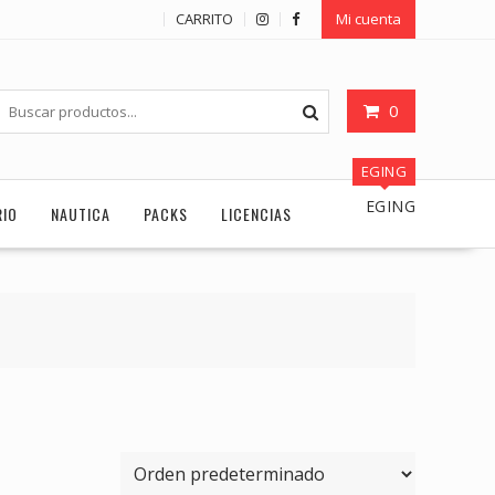
CARRITO
Mi cuenta
0
EGING
EGING
RIO
NAUTICA
PACKS
LICENCIAS