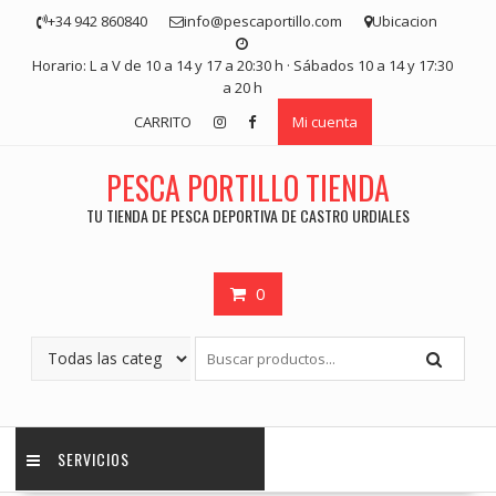
Saltar
+34 942 860840
info@pescaportillo.com
Ubicacion
contenido
Horario: L a V de 10 a 14 y 17 a 20:30 h · Sábados 10 a 14 y 17:30
a 20 h
CARRITO
Mi cuenta
PESCA PORTILLO TIENDA
TU TIENDA DE PESCA DEPORTIVA DE CASTRO URDIALES
0
SERVICIOS