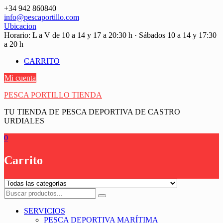
Saltar
+34 942 860840
contenido
info@pescaportillo.com
Ubicacion
Horario: L a V de 10 a 14 y 17 a 20:30 h · Sábados 10 a 14 y 17:30
a 20 h
CARRITO
Mi cuenta
PESCA PORTILLO TIENDA
TU TIENDA DE PESCA DEPORTIVA DE CASTRO
URDIALES
0
Carrito
SERVICIOS
PESCA DEPORTIVA MARÍTIMA