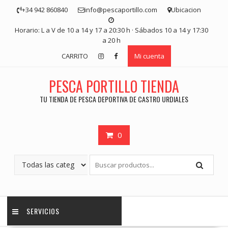
Saltar
+34 942 860840
info@pescaportillo.com
Ubicacion
contenido
Horario: L a V de 10 a 14 y 17 a 20:30 h · Sábados 10 a 14 y 17:30
a 20 h
CARRITO
Mi cuenta
PESCA PORTILLO TIENDA
TU TIENDA DE PESCA DEPORTIVA DE CASTRO URDIALES
0
SERVICIOS