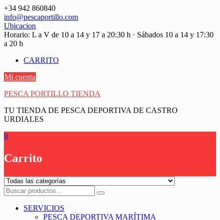
Saltar
+34 942 860840
contenido
info@pescaportillo.com
Ubicacion
Horario: L a V de 10 a 14 y 17 a 20:30 h · Sábados 10 a 14 y 17:30
a 20 h
CARRITO
Mi cuenta
PESCA PORTILLO TIENDA
TU TIENDA DE PESCA DEPORTIVA DE CASTRO
URDIALES
0
Carrito
SERVICIOS
PESCA DEPORTIVA MARÍTIMA