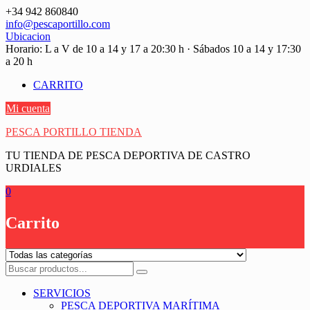
Saltar
+34 942 860840
contenido
info@pescaportillo.com
Ubicacion
Horario: L a V de 10 a 14 y 17 a 20:30 h · Sábados 10 a 14 y 17:30
a 20 h
CARRITO
Mi cuenta
PESCA PORTILLO TIENDA
TU TIENDA DE PESCA DEPORTIVA DE CASTRO
URDIALES
0
Carrito
SERVICIOS
PESCA DEPORTIVA MARÍTIMA