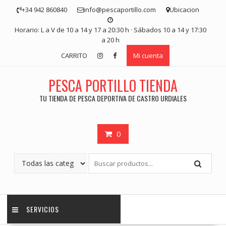
Saltar
+34 942 860840
info@pescaportillo.com
Ubicacion
contenido
Horario: L a V de 10 a 14 y 17 a 20:30 h · Sábados 10 a 14 y 17:30
a 20 h
CARRITO
Mi cuenta
PESCA PORTILLO TIENDA
TU TIENDA DE PESCA DEPORTIVA DE CASTRO URDIALES
0
SERVICIOS