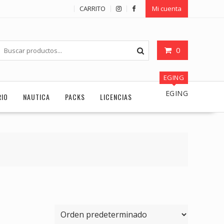
CARRITO
Mi cuenta
0
EGING
EGING
RIO
NAUTICA
PACKS
LICENCIAS