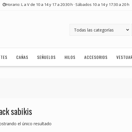
Horario: L a V de 10 a 14 y 17 a 20:30 h · Sábados 10 a 14 y 17:30 a 20 h
ETES
CAÑAS
SEÑUELOS
HILOS
ACCESORIOS
VESTUA
ack sabikis
strando el único resultado