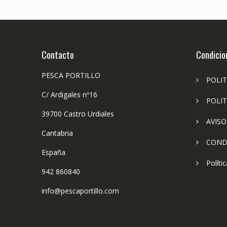
Contacto
Condicio
PESCA PORTILLO
POLIT
C/ Ardigales nº16
POLIT
39700 Castro Urdiales
AVISO
Cantabria
COND
España
Políti
942 860840
info@pescaportillo.com