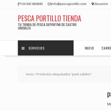
Saltar
+34 942 860840
info@pescaportillo.com
Ubicacion
contenido
PESCA PORTILLO TIENDA
TU TIENDA DE PESCA DEPORTIVA DE CASTRO
URDIALES
SERVICIOS
INICIO
CARR
Inicio
/ Productos etiquetados “pack sabikis”
p
Mo