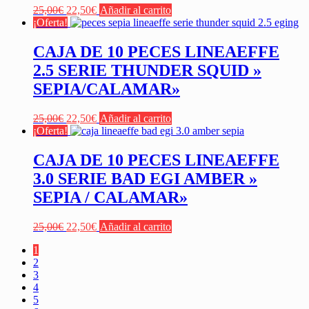
El
El
25,00
€
22,50
€
Añadir al carrito
precio
precio
¡Oferta!
original
actual
era:
es:
CAJA DE 10 PECES LINEAEFFE
25,00€.
22,50€.
2.5 SERIE THUNDER SQUID »
SEPIA/CALAMAR»
El
El
25,00
€
22,50
€
Añadir al carrito
precio
precio
¡Oferta!
original
actual
era:
es:
CAJA DE 10 PECES LINEAEFFE
25,00€.
22,50€.
3.0 SERIE BAD EGI AMBER »
SEPIA / CALAMAR»
El
El
25,00
€
22,50
€
Añadir al carrito
precio
precio
1
original
actual
2
era:
es:
3
25,00€.
22,50€.
4
5