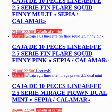
CAJA DE 10 PECES LINEAEFFE
25,00€.
22,50€.
2.5 SERIE FIN FLARE SQUID
FINNY MULTI » SEPIA /
CALAMAR»
El
El
25,00
€
22,50
€
Añadir al carrito
precio
precio
¡Oferta!
original
actual
era:
es:
CAJA DE 10 PECES LINEAEFFE
25,00€.
22,50€.
2.5 SERIE FIN FLARE SQUID
FINNY PINK » SEPIA / CALAMAR»
El
El
25,00
€
22,50
€
Leer más
precio
precio
¡Oferta!
original
actual
era:
es:
CAJA DE 10 PECES LINEAEFFE
25,00€.
22,50€.
2.5 SERIE MIRAGE PRAWN DUAL
MINT » SEPIA / CALAMAR»
El
El
25,00
€
22,50
€
Añadir al carrito