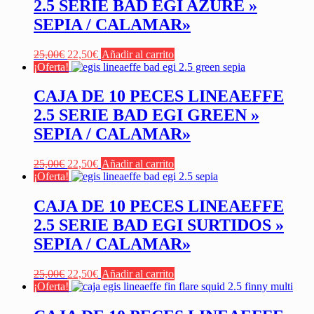
2.5 SERIE BAD EGI AZURE »
SEPIA / CALAMAR»
El
El
25,00
€
22,50
€
Añadir al carrito
precio
precio
¡Oferta!
original
actual
era:
es:
CAJA DE 10 PECES LINEAEFFE
25,00€.
22,50€.
2.5 SERIE BAD EGI GREEN »
SEPIA / CALAMAR»
El
El
25,00
€
22,50
€
Añadir al carrito
precio
precio
¡Oferta!
original
actual
era:
es:
CAJA DE 10 PECES LINEAEFFE
25,00€.
22,50€.
2.5 SERIE BAD EGI SURTIDOS »
SEPIA / CALAMAR»
El
El
25,00
€
22,50
€
Añadir al carrito
precio
precio
¡Oferta!
original
actual
era:
es: