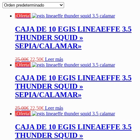
¡Oferta!
CAJA DE 10 EGIS LINEAEFFE 3.5
THUNDER SQUID »
SEPIA/CALAMAR»
El
El
25,00
€
22,50
€
Leer más
precio
precio
¡Oferta!
original
actual
era:
es:
CAJA DE 10 EGIS LINEAEFFE 3.5
25,00€.
22,50€.
THUNDER SQUID »
SEPIA/CALAMAR»
El
El
25,00
€
22,50
€
Leer más
precio
precio
¡Oferta!
original
actual
era:
es:
CAJA DE 10 EGIS LINEAEFFE 3.5
25,00€.
22,50€.
THUNDER SQUID »