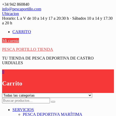
Saltar
+34 942 860840
contenido
info@pescaportillo.com
Ubicacion
Horario: L a V de 10 a 14 y 17 a 20:30 h · Sábados 10 a 14 y 17:30
a 20 h
CARRITO
Mi cuenta
PESCA PORTILLO TIENDA
TU TIENDA DE PESCA DEPORTIVA DE CASTRO
URDIALES
0
Carrito
SERVICIOS
PESCA DEPORTIVA MARÍTIMA