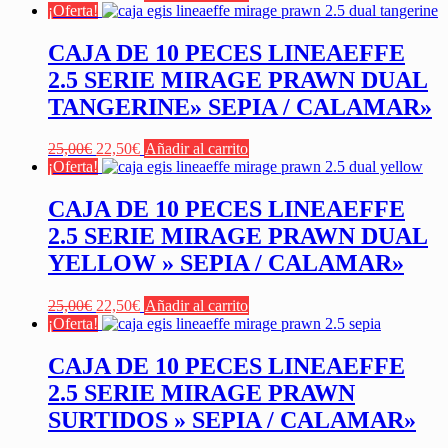
precio
precio
¡Oferta!
original
actual
era:
es:
CAJA DE 10 PECES LINEAEFFE
25,00€.
22,50€.
2.5 SERIE MIRAGE PRAWN DUAL
TANGERINE» SEPIA / CALAMAR»
El
El
25,00
€
22,50
€
Añadir al carrito
precio
precio
¡Oferta!
original
actual
era:
es:
CAJA DE 10 PECES LINEAEFFE
25,00€.
22,50€.
2.5 SERIE MIRAGE PRAWN DUAL
YELLOW » SEPIA / CALAMAR»
El
El
25,00
€
22,50
€
Añadir al carrito
precio
precio
¡Oferta!
original
actual
era:
es:
CAJA DE 10 PECES LINEAEFFE
25,00€.
22,50€.
2.5 SERIE MIRAGE PRAWN
SURTIDOS » SEPIA / CALAMAR»