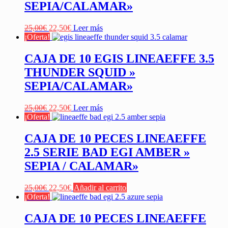
SEPIA/CALAMAR»
El
El
25,00
€
22,50
€
Leer más
precio
precio
¡Oferta!
original
actual
era:
es:
CAJA DE 10 EGIS LINEAEFFE 3.5
25,00€.
22,50€.
THUNDER SQUID »
SEPIA/CALAMAR»
El
El
25,00
€
22,50
€
Leer más
precio
precio
¡Oferta!
original
actual
era:
es:
CAJA DE 10 PECES LINEAEFFE
25,00€.
22,50€.
2.5 SERIE BAD EGI AMBER »
SEPIA / CALAMAR»
El
El
25,00
€
22,50
€
Añadir al carrito
precio
precio
¡Oferta!
original
actual
era:
es:
CAJA DE 10 PECES LINEAEFFE
25,00€.
22,50€.