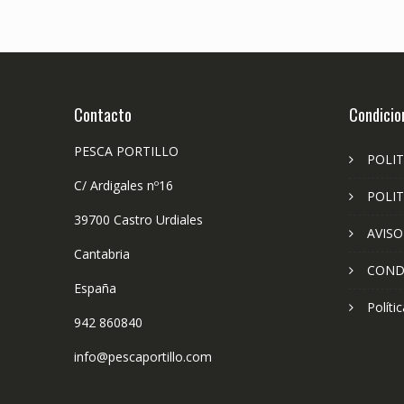
Contacto
Condicio
PESCA PORTILLO
POLIT
C/ Ardigales nº16
POLIT
39700 Castro Urdiales
AVISO
Cantabria
COND
España
Políti
942 860840
info@pescaportillo.com