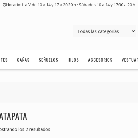
Horario: L a V de 10 a 14 y 17 a 20:30 h · Sábados 10 a 14 y 17:30 a 20 h
ETES
CAÑAS
SEÑUELOS
HILOS
ACCESORIOS
VESTUA
ATAPATA
strando los 2 resultados