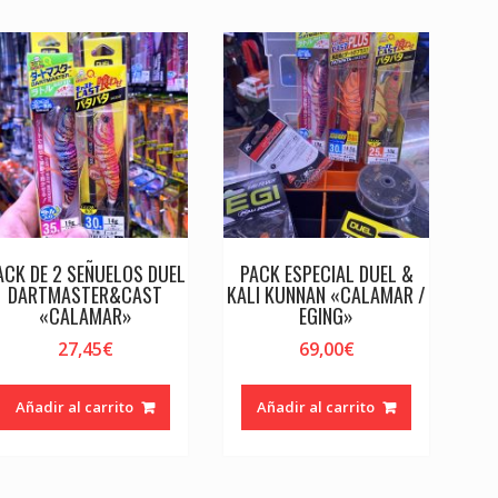
ACK DE 2 SEÑUELOS DUEL
PACK ESPECIAL DUEL &
DARTMASTER&CAST
KALI KUNNAN «CALAMAR /
«CALAMAR»
EGING»
27,45
€
69,00
€
Añadir al carrito
Añadir al carrito