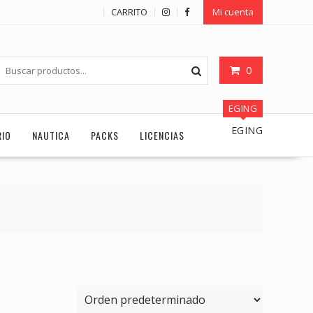
CARRITO
Mi cuenta
0
EGING
EGING
RIO
NAUTICA
PACKS
LICENCIAS