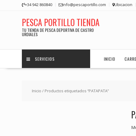
Saltar
+34 942 860840
info@pescaportillo.com
Ubicacion
contenido
PESCA PORTILLO TIENDA
TU TIENDA DE PESCA DEPORTIVA DE CASTRO
URDIALES
SERVICIOS
INICIO
CARR
Inicio
/ Productos etiquetados “PATAPATA”
P
Mo